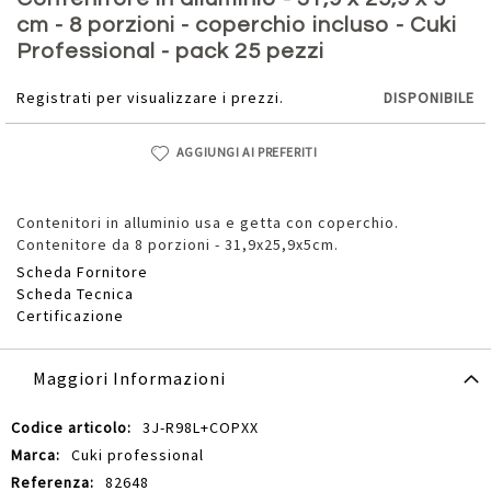
della
cm - 8 porzioni - coperchio incluso - Cuki
galleria
Professional - pack 25 pezzi
di
immagini
Registrati per visualizzare i prezzi.
DISPONIBILE
AGGIUNGI AI PREFERITI
Contenitori in alluminio usa e getta con coperchio.
Contenitore da 8 porzioni - 31,9x25,9x5cm.
Scheda Fornitore
Scheda Tecnica
Certificazione
Maggiori Informazioni
Maggiori
3J-R98L+COPXX
Informazioni
Cuki professional
82648