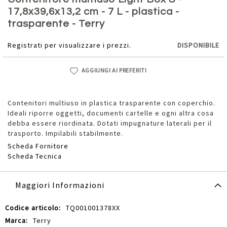
della
17,8x39,6x13,2 cm - 7 L - plastica -
galleria
trasparente - Terry
di
immagini
Registrati per visualizzare i prezzi.
DISPONIBILE
AGGIUNGI AI PREFERITI
Contenitori multiuso in plastica trasparente con coperchio.
Ideali riporre oggetti, documenti cartelle e ogni altra cosa
debba essere riordinata. Dotati impugnature laterali per il
trasporto. Impilabili stabilmente.
Scheda Fornitore
Scheda Tecnica
Maggiori Informazioni
Maggiori
TQ001001378XX
Informazioni
Terry