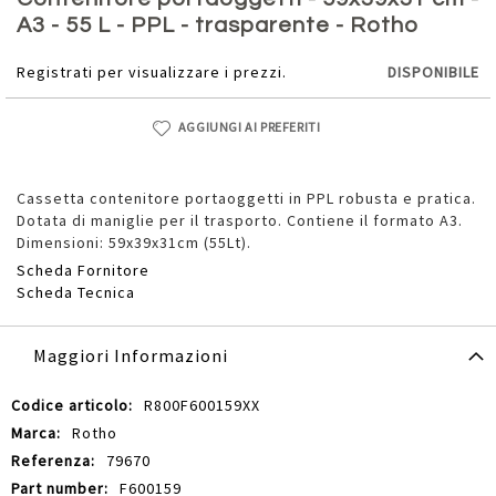
della
A3 - 55 L - PPL - trasparente - Rotho
galleria
di
Registrati per visualizzare i prezzi.
DISPONIBILE
immagini
AGGIUNGI AI PREFERITI
Cassetta contenitore portaoggetti in PPL robusta e pratica.
Dotata di maniglie per il trasporto. Contiene il formato A3.
Dimensioni: 59x39x31cm (55Lt).
Scheda Fornitore
Scheda Tecnica
Maggiori Informazioni
Maggiori
R800F600159XX
Informazioni
Rotho
79670
F600159