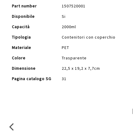
Part number
1507520001
Disponibile
Si
Capacità
2000ml
Tipologia
Contenitori con coperchio
Materiale
PET
Colore
Trasparente
Dimensione
22,5 x 19,2 x 7,7cm
Pagina catalogo SG
31