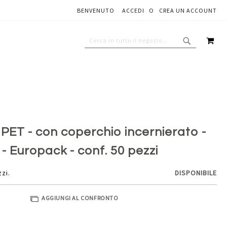
BENVENUTO
ACCEDI
CREA UN ACCOUNT
Aggiungi al carrello
CAR
CERCA
CERCA
n PET - con coperchio incernierato -
 - Europack - conf. 50 pezzi
zzi.
DISPONIBILE
AGGIUNGI AL CONFRONTO