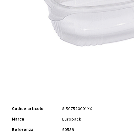
Vai
all'inizio
della
galleria
di
Maggiori
immagini
Codice articolo
8I507520001XX
Informazioni
Marca
Europack
Referenza
90559