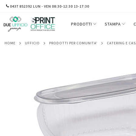
SALTA
0437 852392 LUN - VEN 08:30-12:30 13-17:30
Contenitori ovali in PET - con coperchio i
AL
Europack - conf. 50 pezzi
CONTENUTO
PRODOTTI
STAMPA
C
HOME
UFFICIO
PRODOTTI PER COMUNITA'
CATERING E CA
Vai
alla
fine
della
galleria
di
immagini