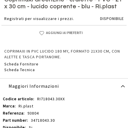
della
x 30 cm - lucido coprente - blu - Ri.plast
galleria
di
Registrati per visualizzare i prezzi.
DISPONIBILE
immagini
AGGIUNGI AI PREFERITI
COPRIMAXI IN PVC LUCIDO 180 MY, FORMATO 21X30 CM, CON
ALETTE E TASCA PORTANOME.
Scheda Fornitore
Scheda Tecnica
Maggiori Informazioni
Maggiori
RI718043.30XX
Informazioni
Ri.plast
93804
34718043.30
Si