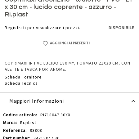
della
x 30 cm - lucido coprente - azzurro -
galleria
Ri.plast
di
immagini
Registrati per visualizzare i prezzi.
DISPONIBILE
AGGIUNGI AI PREFERITI
COPRIMAXI IN PVC LUCIDO 180 MY, FORMATO 21X30 CM, CON
ALETTE E TASCA PORTANOME.
Scheda Fornitore
Scheda Tecnica
Maggiori Informazioni
Maggiori
RI718047.30XX
Informazioni
Ri.plast
93808
34718047.30