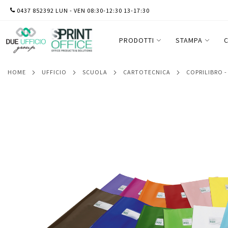
SALTA
0437 852392 LUN - VEN 08:30-12:30 13-17:30
Coprimaxi GreenLine - c/alette - PVC - 21
AL
Ri.plast
CONTENUTO
PRODOTTI
STAMPA
C
HOME
UFFICIO
SCUOLA
CARTOTECNICA
COPRILIBRO 
Vai
alla
fine
della
galleria
di
immagini