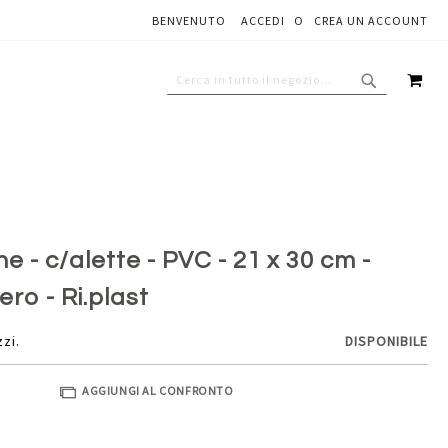
BENVENUTO
ACCEDI
CREA UN ACCOUNT
Aggiungi al carrello
CAR
CERCA
CERCA
 - c/alette - PVC - 21 x 30 cm -
ero - Ri.plast
zzi.
DISPONIBILE
AGGIUNGI AL CONFRONTO