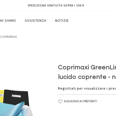
SPEDIZIONE GRATUITA SOPRA I 100 €
 x 30 cm - lucido coprente - nero -
HI SIAMO
ASSISTENZA
NOTIZIE
- COPRIMAXI
Coprimaxi GreenLine
lucido coprente - n
Registrati per visualizzare i pre
AGGIUNGI AI PREFERITI