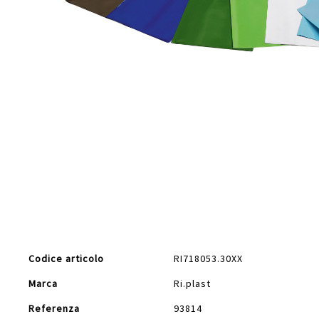
Vai
all'inizio
della
galleria
di
Maggiori
immagini
Codice articolo
RI718053.30XX
Informazioni
Marca
Ri.plast
Referenza
93814