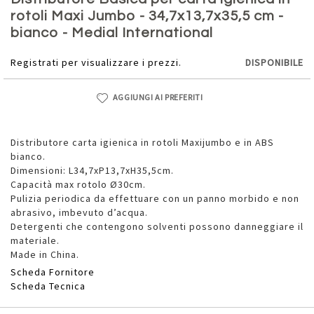
della
rotoli Maxi Jumbo - 34,7x13,7x35,5 cm -
galleria
bianco - Medial International
di
immagini
Registrati per visualizzare i prezzi.
DISPONIBILE
AGGIUNGI AI PREFERITI
Distributore carta igienica in rotoli Maxijumbo e in ABS
bianco.
Dimensioni: L34,7xP13,7xH35,5cm.
Capacità max rotolo Ø30cm.
Pulizia periodica da effettuare con un panno morbido e non
abrasivo, imbevuto d’acqua.
Detergenti che contengono solventi possono danneggiare il
materiale.
Made in China.
Scheda Fornitore
Scheda Tecnica