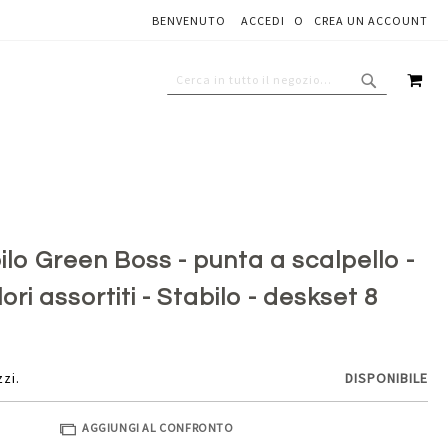
BENVENUTO
ACCEDI
CREA UN ACCOUNT
Aggiungi al carrello
CAR
CERCA
CERCA
ilo Green Boss - punta a scalpello -
ori assortiti - Stabilo - deskset 8
zzi.
DISPONIBILE
AGGIUNGI AL CONFRONTO