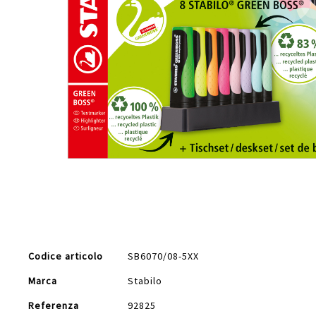
Vai
all'inizio
della
galleria
di
Maggiori
immagini
Codice articolo
SB6070/08-5XX
Informazioni
Marca
Stabilo
Referenza
92825