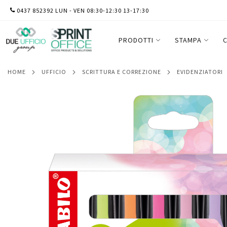
SALTA
0437 852392 LUN - VEN 08:30-12:30 13-17:30
Evidenziatore Stabilo Green Boss - punta 
AL
assortiti - Stabilo - deskset 8 pezzi
CONTENUTO
PRODOTTI
STAMPA
C
HOME
UFFICIO
SCRITTURA E CORREZIONE
EVIDENZIATORI
Vai
alla
fine
della
galleria
di
immagini