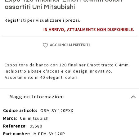
della
assortiti Uni Mitsubishi
galleria
di
Registrati per visualizzare i prezzi.
immagini
IN ARRIVO, ATTUALMENTE NON DISPONIBILE.
AGGIUNGI AI PREFERITI
Espositore da banco con 120 fineliner Emott tratto 0.4mm.
Inchiostro a base d'acqua e dal design innovativo.
Assortimento in 40 eleganti colori.
Maggiori Informazioni
Maggiori
OSM-SY 120PXX
Informazioni
Uni mitsubishi
95580
M PEM-SY 120P