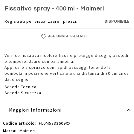
Vai
all'inizio
Fissativo spray - 400 ml - Maimeri
della
galleria
Registrati per visualizzare i prezzi.
DISPONIBILE
di
immagini
AGGIUNGI AI PREFERITI
Vernice fissativa incolore fissa e protegge disegni, pastelli
e tempere. Usare con parsimonia.
Applicare a spruzzo con rapidi passaggi tenendo la
bombola in posizione verticale a una distanza di 30 cm circa
dal disegno.
Scheda Tecnica
Scheda Sicurezza
Maggiori Informazioni
Maggiori
FL0M5832609XX
Informazioni
Maimeri