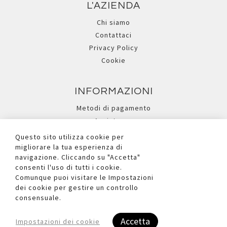
L'AZIENDA
Chi siamo
Contattaci
Privacy Policy
Cookie
INFORMAZIONI
Metodi di pagamento
Assistenza
Ricerca avanzata
Questo sito utilizza cookie per
migliorare la tua esperienza di
navigazione. Cliccando su "Accetta"
I NOSTRI SOCIAL
consenti l'uso di tutti i cookie.
Comunque puoi visitare le Impostazioni
dei cookie per gestire un controllo
consensuale.
Accetta
Impostazioni dei cookie
Copyright © 2026 Due Ufficio S.r.l. - P.iva e C.F. Reg.Imp. BL n°