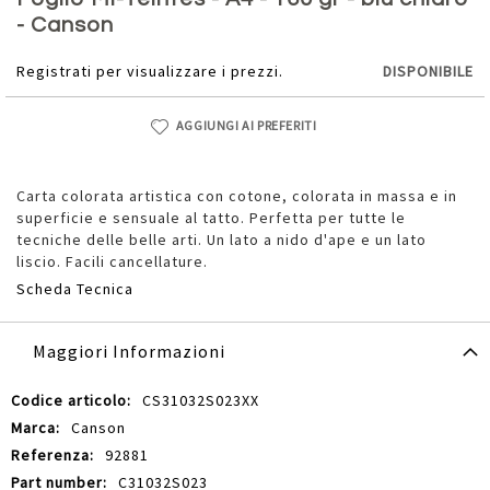
della
- Canson
galleria
di
Registrati per visualizzare i prezzi.
DISPONIBILE
immagini
AGGIUNGI AI PREFERITI
Carta colorata artistica con cotone, colorata in massa e in
superficie e sensuale al tatto. Perfetta per tutte le
tecniche delle belle arti. Un lato a nido d'ape e un lato
liscio. Facili cancellature.
Scheda Tecnica
Maggiori Informazioni
Maggiori
CS31032S023XX
Informazioni
Canson
92881
C31032S023