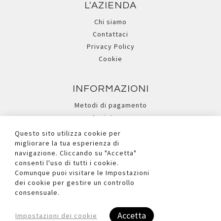
L'AZIENDA
Chi siamo
Contattaci
Privacy Policy
Cookie
INFORMAZIONI
Metodi di pagamento
Assistenza
Ricerca avanzata
Questo sito utilizza cookie per
migliorare la tua esperienza di
navigazione. Cliccando su "Accetta"
I NOSTRI SOCIAL
consenti l'uso di tutti i cookie.
Comunque puoi visitare le Impostazioni
dei cookie per gestire un controllo
consensuale.
Accetta
Impostazioni dei cookie
Copyright © 2026 Due Ufficio S.r.l. - P.iva e C.F. Reg.Imp. BL n°