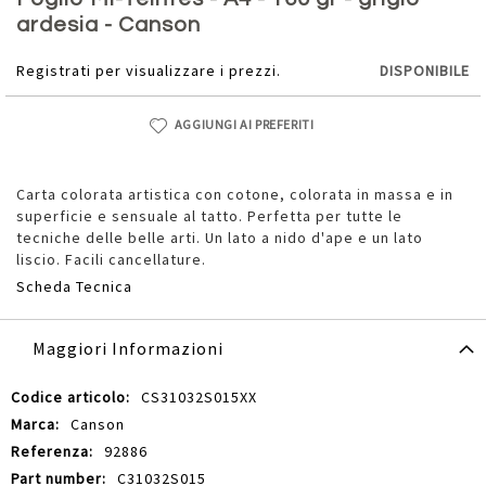
della
ardesia - Canson
galleria
di
Registrati per visualizzare i prezzi.
DISPONIBILE
immagini
AGGIUNGI AI PREFERITI
Carta colorata artistica con cotone, colorata in massa e in
superficie e sensuale al tatto. Perfetta per tutte le
tecniche delle belle arti. Un lato a nido d'ape e un lato
liscio. Facili cancellature.
Scheda Tecnica
Maggiori Informazioni
Maggiori
CS31032S015XX
Informazioni
Canson
92886
C31032S015