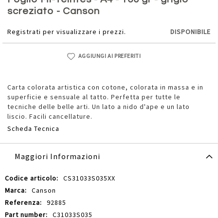
della
screziato - Canson
galleria
di
Registrati per visualizzare i prezzi.
DISPONIBILE
immagini
AGGIUNGI AI PREFERITI
Carta colorata artistica con cotone, colorata in massa e in
superficie e sensuale al tatto. Perfetta per tutte le
tecniche delle belle arti. Un lato a nido d'ape e un lato
liscio. Facili cancellature.
Scheda Tecnica
Maggiori Informazioni
Maggiori
CS31033S035XX
Informazioni
Canson
92885
C31033S035