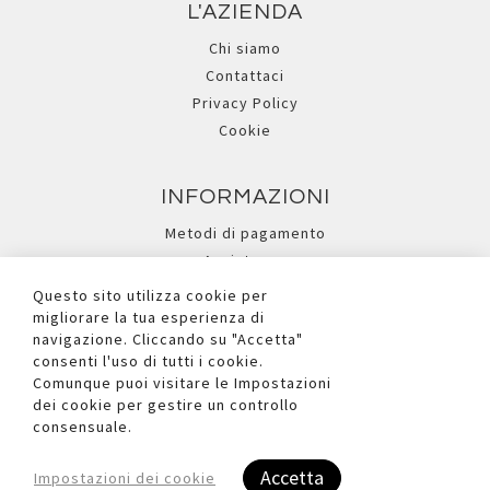
L'AZIENDA
Chi siamo
Contattaci
Privacy Policy
Cookie
INFORMAZIONI
Metodi di pagamento
Assistenza
Ricerca avanzata
Questo sito utilizza cookie per
migliorare la tua esperienza di
navigazione. Cliccando su "Accetta"
I NOSTRI SOCIAL
consenti l'uso di tutti i cookie.
Comunque puoi visitare le Impostazioni
dei cookie per gestire un controllo
consensuale.
Accetta
Impostazioni dei cookie
Copyright © 2026 Due Ufficio S.r.l. - P.iva e C.F. Reg.Imp. BL n°