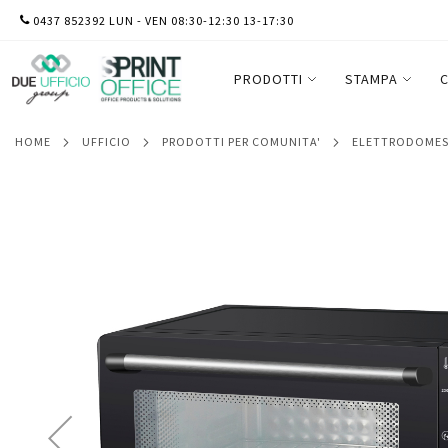
SALTA
0437 852392 LUN - VEN 08:30-12:30 13-17:30
Forno elettrico ventilato Enjoy - 24 L - M
AL
CONTENUTO
PRODOTTI
STAMPA
C
HOME
UFFICIO
PRODOTTI PER COMUNITA'
ELETTRODOMES
Vai
alla
fine
della
galleria
di
immagini