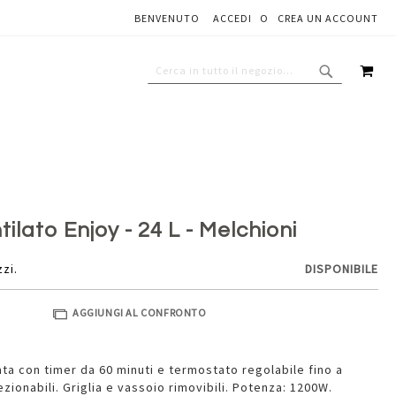
BENVENUTO
ACCEDI
CREA UN ACCOUNT
Aggiungi al carrello
CAR
CERCA
CERCA
ilato Enjoy - 24 L - Melchioni
zzi.
DISPONIBILE
AGGIUNGI AL CONFRONTO
lata con timer da 60 minuti e termostato regolabile fino a
zionabili. Griglia e vassoio rimovibili. Potenza: 1200W.