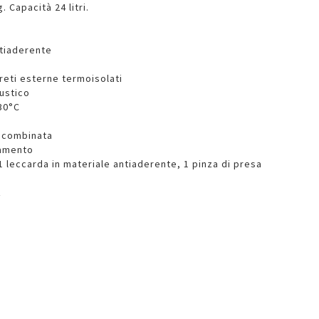
 Capacità 24 litri.
ntiaderente
reti esterne termoisolati
ustico
30°C
l, combinata
namento
, 1 leccarda in materiale antiaderente, 1 pinza di presa
z