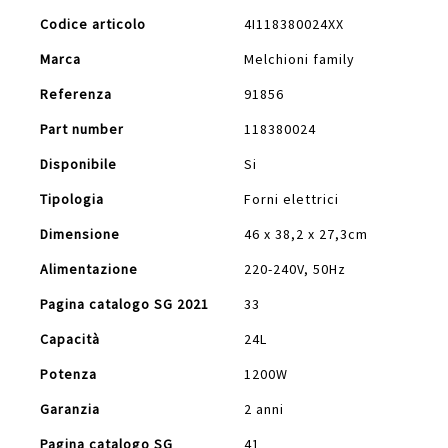
Maggiori
Codice articolo
4I118380024XX
Informazioni
Marca
Melchioni family
Referenza
91856
Part number
118380024
Disponibile
Si
Tipologia
Forni elettrici
Dimensione
46 x 38,2 x 27,3cm
Alimentazione
220-240V, 50Hz
Pagina catalogo SG 2021
33
Capacità
24L
Potenza
1200W
Garanzia
2 anni
Pagina catalogo SG
41