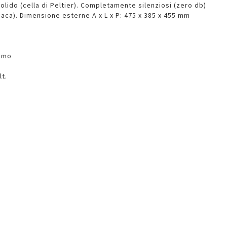
olido (cella di Peltier). Completamente silenziosi (zero db)
aca). Dimensione esterne A x L x P: 475 x 385 x 455 mm
sumo
lt.