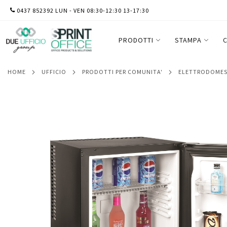
SALTA
0437 852392 LUN - VEN 08:30-12:30 13-17:30
Frigo Minibar Top - per hotel - A+ - 30 L
AL
CONTENUTO
PRODOTTI
STAMPA
C
HOME
UFFICIO
PRODOTTI PER COMUNITA'
ELETTRODOMES
Vai
alla
fine
della
galleria
di
immagini