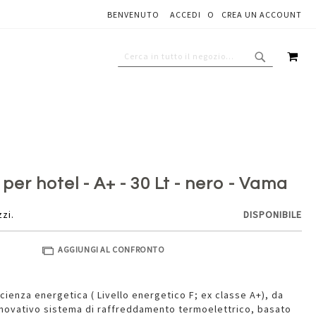
BENVENUTO
ACCEDI
CREA UN ACCOUNT
Aggiungi al carrello
CAR
CERCA
CERCA
 per hotel - A+ - 30 Lt - nero - Vama
zzi.
DISPONIBILE
AGGIUNGI AL CONFRONTO
icienza energetica ( Livello energetico F; ex classe A+), da
Innovativo sistema di raffreddamento termoelettrico, basato