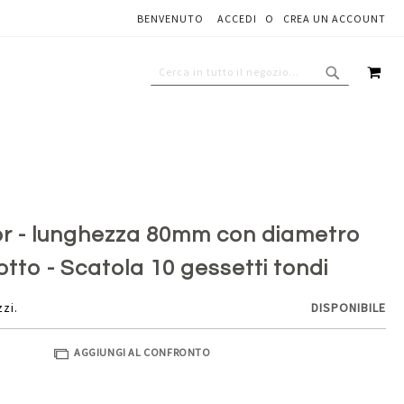
BENVENUTO
ACCEDI
CREA UN ACCOUNT
Aggiungi al carrello
CAR
CERCA
CERCA
or - lunghezza 80mm con diametro
tto - Scatola 10 gessetti tondi
zzi.
DISPONIBILE
AGGIUNGI AL CONFRONTO