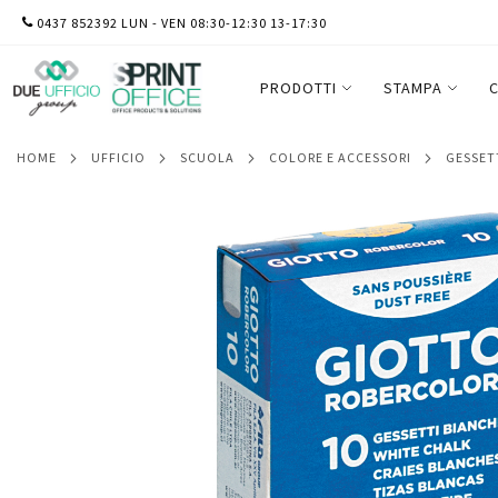
SALTA
0437 852392 LUN - VEN 08:30-12:30 13-17:30
Gessetti Robercolor - lunghezza 80mm c
AL
Scatola 10 gessetti tondi
CONTENUTO
PRODOTTI
STAMPA
C
HOME
UFFICIO
SCUOLA
COLORE E ACCESSORI
GESSE
Vai
alla
fine
della
galleria
di
immagini