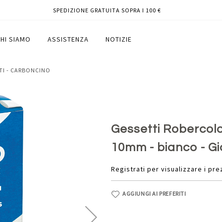
SPEDIZIONE GRATUITA SOPRA I 100 €
on diametro 10mm - bianco - Giotto -
HI SIAMO
ASSISTENZA
NOTIZIE
TTI - CARBONCINO
Gessetti Robercol
10mm - bianco - Gio
Registrati per visualizzare i pre
AGGIUNGI AI PREFERITI