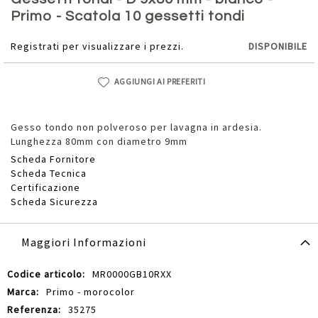
della
Primo - Scatola 10 gessetti tondi
galleria
di
Registrati per visualizzare i prezzi.
DISPONIBILE
immagini
AGGIUNGI AI PREFERITI
Gesso tondo non polveroso per lavagna in ardesia.
Lunghezza 80mm con diametro 9mm
Scheda Fornitore
Scheda Tecnica
Certificazione
Scheda Sicurezza
Maggiori Informazioni
Maggiori
MR0000GB10RXX
Informazioni
Primo - morocolor
35275