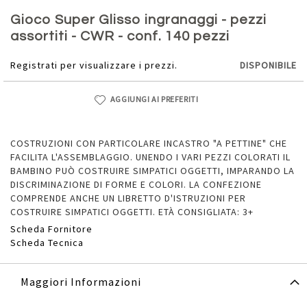
Vai
all'inizio
Gioco Super Glisso ingranaggi - pezzi
della
assortiti - CWR - conf. 140 pezzi
galleria
di
Registrati per visualizzare i prezzi.
DISPONIBILE
immagini
AGGIUNGI AI PREFERITI
COSTRUZIONI CON PARTICOLARE INCASTRO "A PETTINE" CHE
FACILITA L'ASSEMBLAGGIO. UNENDO I VARI PEZZI COLORATI IL
BAMBINO PUÒ COSTRUIRE SIMPATICI OGGETTI, IMPARANDO LA
DISCRIMINAZIONE DI FORME E COLORI. LA CONFEZIONE
COMPRENDE ANCHE UN LIBRETTO D'ISTRUZIONI PER
COSTRUIRE SIMPATICI OGGETTI. ETÀ CONSIGLIATA: 3+
Scheda Fornitore
Scheda Tecnica
Maggiori Informazioni