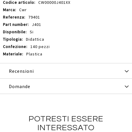
Maggiori
CW00000J401XX
Informazioni
Cwr
79401
J401
Si
Didattica
140 pezzi
Plastica
Recensioni
Domande
POTRESTI ESSERE
INTERESSATO