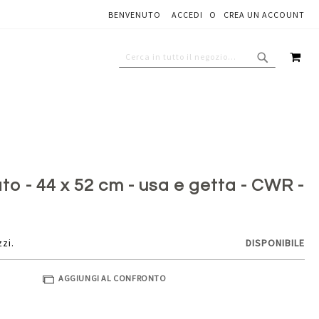
BENVENUTO
ACCEDI
CREA UN ACCOUNT
Aggiungi al carrello
CAR
CERCA
CERCA
o - 44 x 52 cm - usa e getta - CWR -
zzi.
DISPONIBILE
AGGIUNGI AL CONFRONTO