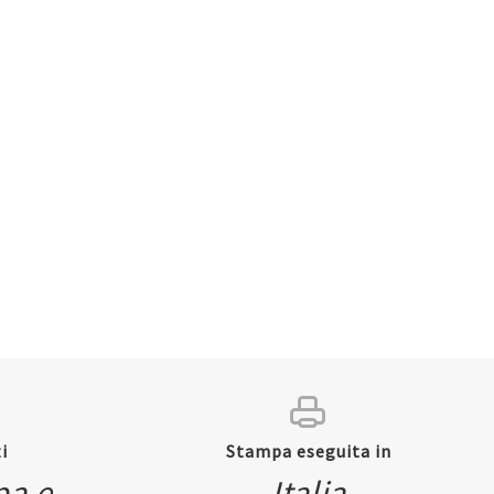
i
Stampa eseguita in
pa e
Italia