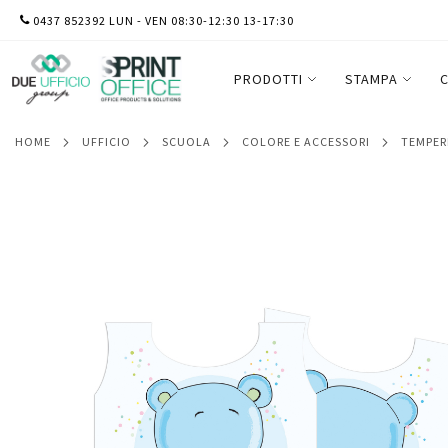
SALTA
0437 852392 LUN - VEN 08:30-12:30 13-17:30
Grembiule smanicato - 44 x 52 cm - usa e
AL
CONTENUTO
PRODOTTI
STAMPA
C
HOME
UFFICIO
SCUOLA
COLORE E ACCESSORI
TEMPER
Vai
alla
fine
della
galleria
di
immagini