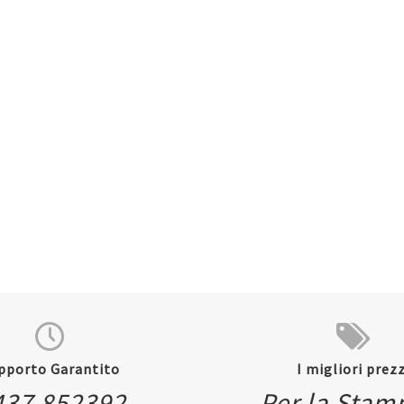
pporto Garantito
I migliori prezz
437 852392
Per la Stam