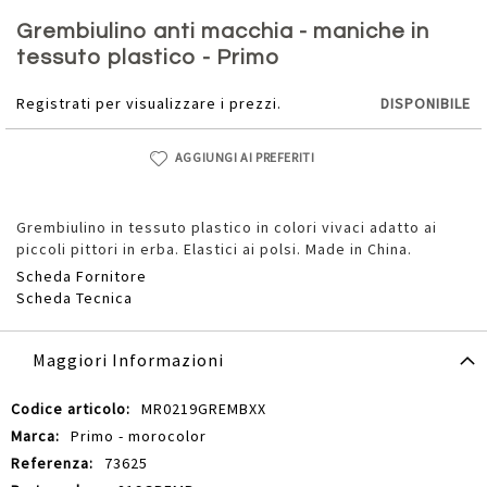
Vai
all'inizio
Grembiulino anti macchia - maniche in
della
tessuto plastico - Primo
galleria
di
Registrati per visualizzare i prezzi.
DISPONIBILE
immagini
AGGIUNGI AI PREFERITI
Grembiulino in tessuto plastico in colori vivaci adatto ai
piccoli pittori in erba. Elastici ai polsi. Made in China.
Scheda Fornitore
Scheda Tecnica
Maggiori Informazioni
Maggiori
MR0219GREMBXX
Informazioni
Primo - morocolor
73625