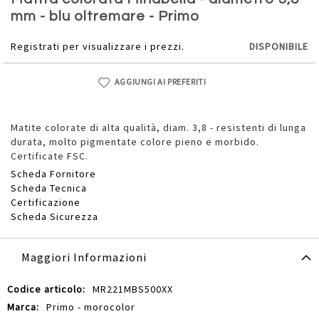
della
mm - blu oltremare - Primo
galleria
di
Registrati per visualizzare i prezzi.
DISPONIBILE
immagini
AGGIUNGI AI PREFERITI
Matite colorate di alta qualità, diam. 3,8 - resistenti di lunga
durata, molto pigmentate colore pieno e morbido.
Certificate FSC.
Scheda Fornitore
Scheda Tecnica
Certificazione
Scheda Sicurezza
Maggiori Informazioni
Maggiori
MR221MBS500XX
Informazioni
Primo - morocolor