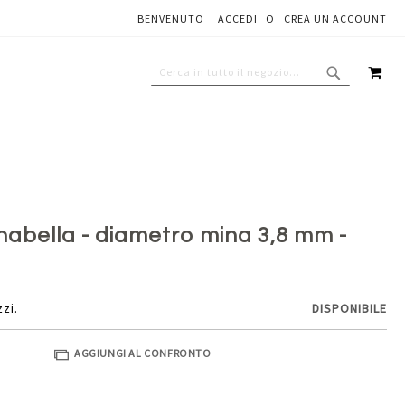
BENVENUTO
ACCEDI
CREA UN ACCOUNT
Aggiungi al carrello
CAR
CERCA
CERCA
nabella - diametro mina 3,8 mm -
zzi.
DISPONIBILE
AGGIUNGI AL CONFRONTO