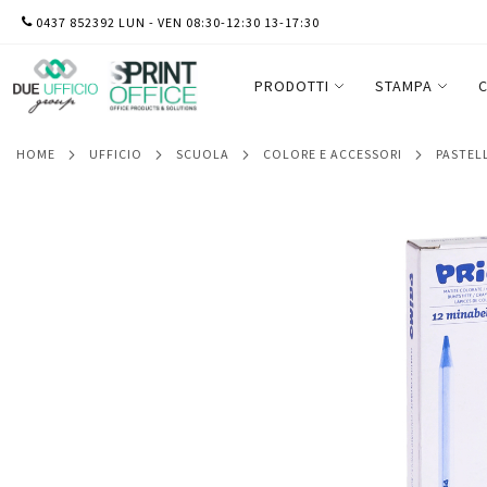
SALTA
0437 852392 LUN - VEN 08:30-12:30 13-17:30
Matita colorata Minabella - diametro mi
AL
CONTENUTO
PRODOTTI
STAMPA
C
HOME
UFFICIO
SCUOLA
COLORE E ACCESSORI
PASTEL
Vai
alla
fine
della
galleria
di
immagini