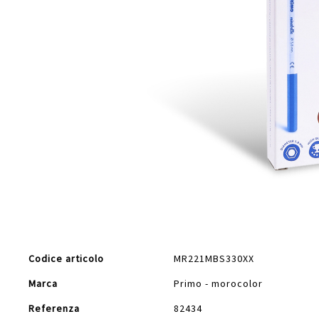
Vai
all'inizio
della
galleria
di
Maggiori
immagini
Codice articolo
MR221MBS330XX
Informazioni
Marca
Primo - morocolor
Referenza
82434