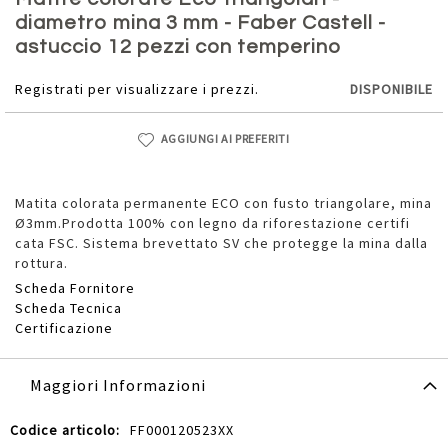
della
diametro mina 3 mm - Faber Castell -
galleria
astuccio 12 pezzi con temperino
di
immagini
Registrati per visualizzare i prezzi.
DISPONIBILE
AGGIUNGI AI PREFERITI
Matita colorata permanente ECO con fusto triangolare, mina
Ø3mm.Prodotta 100% con legno da riforestazione certifi
cata FSC. Sistema brevettato SV che protegge la mina dalla
rottura.
Scheda Fornitore
Scheda Tecnica
Certificazione
Maggiori Informazioni
Maggiori
FF000120523XX