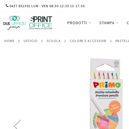
SALTA
0437 852392 LUN - VEN 08:30-12:30 13-17:30
Matite colorate Minabella - diametro mina
AL
astuccio 6 pezzi
CONTENUTO
PRODOTTI
STAMPA
C
HOME
UFFICIO
SCUOLA
COLORE E ACCESSORI
PASTEL
Vai
alla
fine
della
galleria
di
immagini