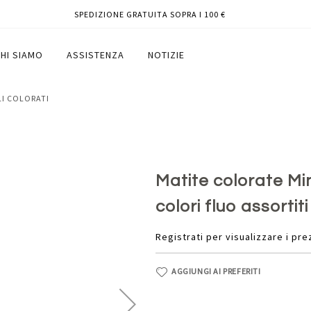
SPEDIZIONE GRATUITA SOPRA I 100 €
 3,8 mm - colori fluo assortiti -
HI SIAMO
ASSISTENZA
NOTIZIE
LI COLORATI
Matite colorate Mi
colori fluo assortit
Registrati per visualizzare i pre
AGGIUNGI AI PREFERITI