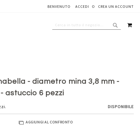
BENVENUTO
ACCEDI
CREA UN ACCOUNT
Aggiungi al carrello
CAR
CERCA
CERCA
nabella - diametro mina 3,8 mm -
i - astuccio 6 pezzi
zzi.
DISPONIBILE
AGGIUNGI AL CONFRONTO