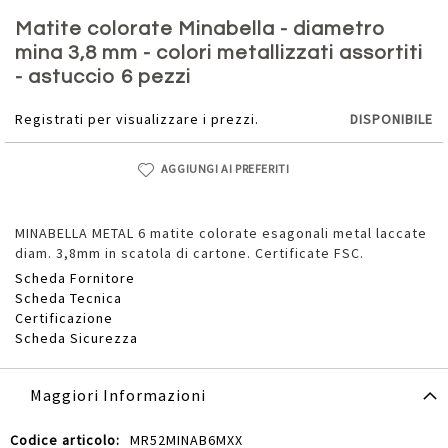
Vai
all'inizio
Matite colorate Minabella - diametro
della
mina 3,8 mm - colori metallizzati assortiti
galleria
- astuccio 6 pezzi
di
immagini
Registrati per visualizzare i prezzi.
DISPONIBILE
AGGIUNGI AI PREFERITI
MINABELLA METAL 6 matite colorate esagonali metal laccate
diam. 3,8mm in scatola di cartone. Certificate FSC.
Scheda Fornitore
Scheda Tecnica
Certificazione
Scheda Sicurezza
Maggiori Informazioni
Maggiori
MR52MINAB6MXX