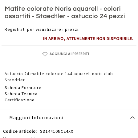
Vai
all'inizio
Matite colorate Noris aquarell - colori
della
assortiti - Staedtler - astuccio 24 pezzi
galleria
di
Registrati per visualizzare i prezzi.
immagini
IN ARRIVO, ATTUALMENTE NON DISPONIBILE.
AGGIUNGI AI PREFERITI
Astuccio 24 matite colorate 144 aquarell noris club
Staedtler
Scheda Fornitore
Scheda Tecnica
Certificazione
Maggiori Informazioni
Maggiori
SD14410NC24XX
Informazioni