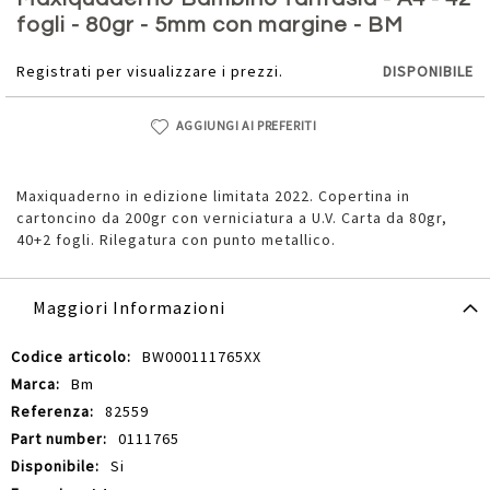
della
fogli - 80gr - 5mm con margine - BM
galleria
di
Registrati per visualizzare i prezzi.
DISPONIBILE
immagini
AGGIUNGI AI PREFERITI
Maxiquaderno in edizione limitata 2022. Copertina in
cartoncino da 200gr con verniciatura a U.V. Carta da 80gr,
40+2 fogli. Rilegatura con punto metallico.
Maggiori Informazioni
Maggiori
BW000111765XX
Informazioni
Bm
82559
0111765
Si