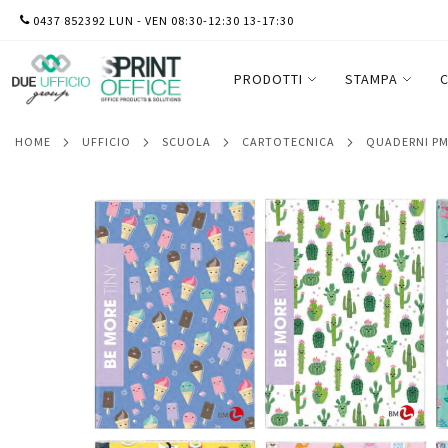
SALTA
0437 852392 LUN - VEN 08:30-12:30 13-17:30
Maxiquaderno A4 36fg+2 100gr 5mm c/m
AL
CONTENUTO
PRODOTTI
STAMPA
C
HOME
UFFICIO
SCUOLA
CARTOTECNICA
QUADERNI P
Vai
alla
fine
della
galleria
di
immagini