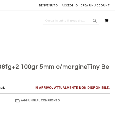
BENVENUTO
ACCEDI
CREA UN ACCOUNT
Aggiungi al carrello
CAR
CERCA
CERCA
36fg+2 100gr 5mm c/margineTiny Be
zzi.
IN ARRIVO, ATTUALMENTE NON DISPONIBILE.
AGGIUNGI AL CONFRONTO