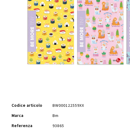
Vai
all'inizio
della
galleria
di
Maggiori
immagini
Codice articolo
BW000122559XX
Informazioni
Marca
Bm
Referenza
93865