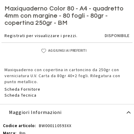
Vai
all'inizio
Maxiquaderno Color 80 - A4 - quadretto
della
4mm con margine - 80 fogli - 80gr -
galleria
copertina 250gr - BM
di
immagini
Registrati per visualizzare i prezzi.
DISPONIBILE
AGGIUNGI AI PREFERITI
Maxiquaderno con copertina in cartoncino da 250gr con
verniciatura U.V. Carta da 80gr 40+2 fogli. Rilegatura con
punto metallico.
Scheda Fornitore
Scheda Tecnica
Maggiori Informazioni
Maggiori
BW000110593XX
Informazioni
Bm