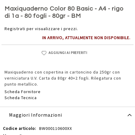
Vai
all'inizio
Maxiquaderno Color 80 Basic - A4 - rigo
della
di 1a - 80 fogli - 80gr - BM
galleria
di
Registrati per visualizzare i prezzi.
immagini
IN ARRIVO, ATTUALMENTE NON DISPONIBILE.
AGGIUNGI AI PREFERITI
Maxiquaderno con copertina in cartoncino da 250gr con
verniciatura U.V. Carta da 80gr 40+2 fogli. Rilegatura con
punto metallico.
Scheda Fornitore
Scheda Tecnica
Maggiori Informazioni
Maggiori
BW000110600XX
Informazioni