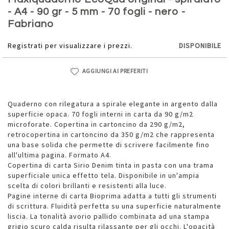
della
- A4 - 90 gr - 5 mm - 70 fogli - nero -
galleria
Fabriano
di
immagini
Registrati per visualizzare i prezzi.
DISPONIBILE
AGGIUNGI AI PREFERITI
Quaderno con rilegatura a spirale elegante in argento dalla
superficie opaca. 70 fogli interni in carta da 90 g/m2
microforate. Copertina in cartoncino da 290 g/m2,
retrocopertina in cartoncino da 350 g/m2 che rappresenta
una base solida che permette di scrivere facilmente fino
all'ultima pagina. Formato A4.
Copertina di carta Sirio Denim tinta in pasta con una trama
superficiale unica effetto tela. Disponibile in un'ampia
scelta di colori brillanti e resistenti alla luce.
Pagine interne di carta Bioprima adatta a tutti gli strumenti
di scrittura. Fluidità perfetta su una superficie naturalmente
liscia. La tonalità avorio pallido combinata ad una stampa
grigio scuro calda risulta rilassante per gli occhi. L'opacità