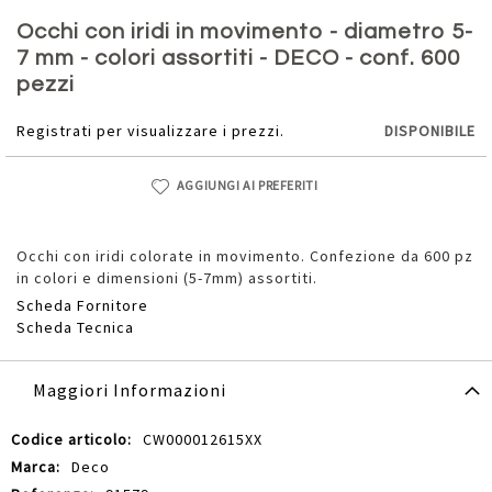
Vai
all'inizio
Occhi con iridi in movimento - diametro 5-
della
7 mm - colori assortiti - DECO - conf. 600
galleria
pezzi
di
immagini
Registrati per visualizzare i prezzi.
DISPONIBILE
AGGIUNGI AI PREFERITI
Occhi con iridi colorate in movimento. Confezione da 600 pz
in colori e dimensioni (5-7mm) assortiti.
Scheda Fornitore
Scheda Tecnica
Maggiori Informazioni
Maggiori
CW000012615XX
Informazioni
Deco