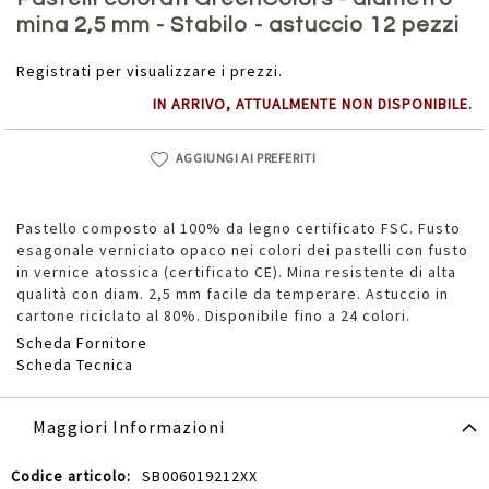
della
mina 2,5 mm - Stabilo - astuccio 12 pezzi
galleria
di
Registrati per visualizzare i prezzi.
immagini
IN ARRIVO, ATTUALMENTE NON DISPONIBILE.
AGGIUNGI AI PREFERITI
Pastello composto al 100% da legno certificato FSC. Fusto
esagonale verniciato opaco nei colori dei pastelli con fusto
in vernice atossica (certificato CE). Mina resistente di alta
qualità con diam. 2,5 mm facile da temperare. Astuccio in
cartone riciclato al 80%. Disponibile fino a 24 colori.
Scheda Fornitore
Scheda Tecnica
Maggiori Informazioni
Maggiori
SB006019212XX