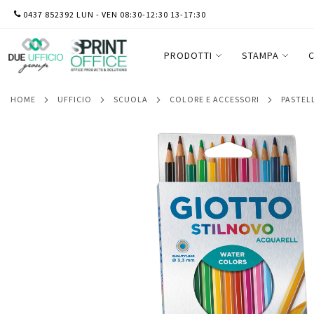
SALTA
0437 852392 LUN - VEN 08:30-12:30 13-17:30
Pastelli colorati Stilnovo Acquarell - di
AL
12 pezzi
CONTENUTO
PRODOTTI
STAMPA
C
HOME
UFFICIO
SCUOLA
COLORE E ACCESSORI
PASTEL
Vai
alla
fine
della
galleria
di
immagini