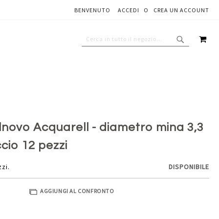
BENVENUTO
ACCEDI
CREA UN ACCOUNT
Aggiungi al carrello
CAR
CERCA
CERCA
tilnovo Acquarell - diametro mina 3,3
cio 12 pezzi
zzi.
DISPONIBILE
AGGIUNGI AL CONFRONTO