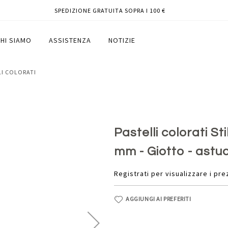
SPEDIZIONE GRATUITA SOPRA I 100 €
ametro mina 3,3 mm - Giotto - astuccio
HI SIAMO
ASSISTENZA
NOTIZIE
LI COLORATI
Pastelli colorati S
mm - Giotto - astuc
Registrati per visualizzare i pre
AGGIUNGI AI PREFERITI