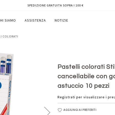
SPEDIZIONE GRATUITA SOPRA I 100 €
na 3,3 mm - cancellabile con gomma -
zi
HI SIAMO
ASSISTENZA
NOTIZIE
LI COLORATI
Pastelli colorati S
cancellabile con go
astuccio 10 pezzi
Registrati per visualizzare i pre
AGGIUNGI AI PREFERITI