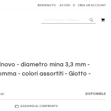
BENVENUTO
ACCEDI
CREA UN ACCOUNT
Aggiungi al carrello
CAR
CERCA
CERCA
tilnovo - diametro mina 3,3 mm -
mma - colori assortiti - Giotto -
zzi.
DISPONIBILE
AGGIUNGI AL CONFRONTO