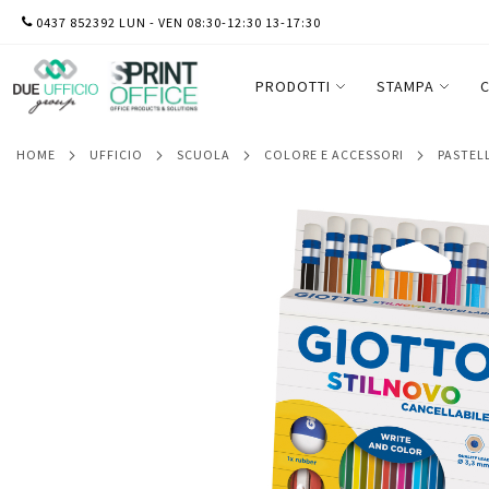
SALTA
0437 852392 LUN - VEN 08:30-12:30 13-17:30
Pastelli colorati Stilnovo - diametro mi
AL
colori assortiti - Giotto - astuccio 10 pez
CONTENUTO
PRODOTTI
STAMPA
C
HOME
UFFICIO
SCUOLA
COLORE E ACCESSORI
PASTEL
Vai
alla
fine
della
galleria
di
immagini