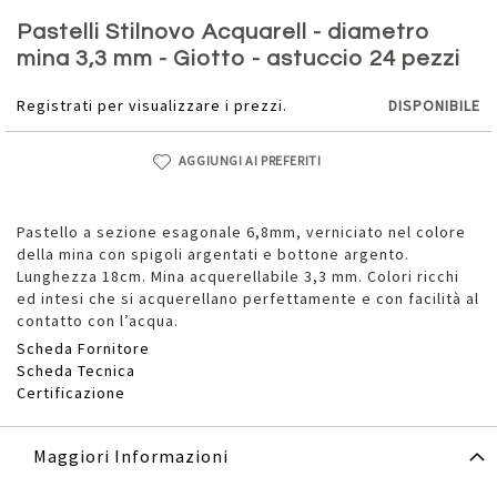
Vai
all'inizio
Pastelli Stilnovo Acquarell - diametro
della
mina 3,3 mm - Giotto - astuccio 24 pezzi
galleria
di
Registrati per visualizzare i prezzi.
DISPONIBILE
immagini
AGGIUNGI AI PREFERITI
Pastello a sezione esagonale 6,8mm, verniciato nel colore
della mina con spigoli argentati e bottone argento.
Lunghezza 18cm. Mina acquerellabile 3,3 mm. Colori ricchi
ed intesi che si acquerellano perfettamente e con facilità al
contatto con l’acqua.
Scheda Fornitore
Scheda Tecnica
Certificazione
Maggiori Informazioni