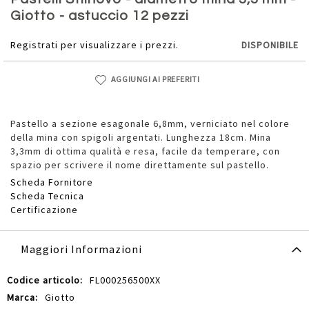
della
Giotto - astuccio 12 pezzi
galleria
di
Registrati per visualizzare i prezzi.
DISPONIBILE
immagini
AGGIUNGI AI PREFERITI
Pastello a sezione esagonale 6,8mm, verniciato nel colore
della mina con spigoli argentati. Lunghezza 18cm. Mina
3,3mm di ottima qualità e resa, facile da temperare, con
spazio per scrivere il nome direttamente sul pastello.
Scheda Fornitore
Scheda Tecnica
Certificazione
Maggiori Informazioni
Maggiori
FL000256500XX
Informazioni
Giotto