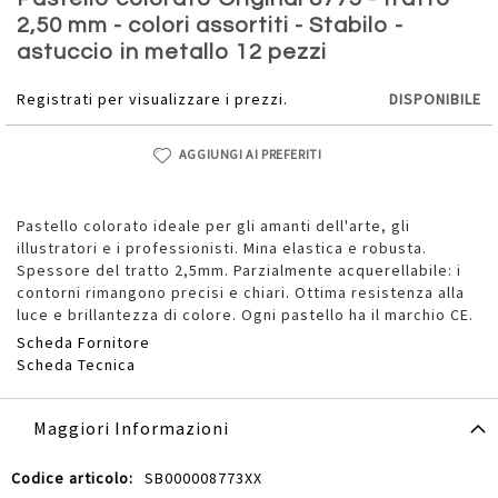
della
2,50 mm - colori assortiti - Stabilo -
galleria
astuccio in metallo 12 pezzi
di
immagini
Registrati per visualizzare i prezzi.
DISPONIBILE
AGGIUNGI AI PREFERITI
Pastello colorato ideale per gli amanti dell'arte, gli
illustratori e i professionisti. Mina elastica e robusta.
Spessore del tratto 2,5mm. Parzialmente acquerellabile: i
contorni rimangono precisi e chiari. Ottima resistenza alla
luce e brillantezza di colore. Ogni pastello ha il marchio CE.
Scheda Fornitore
Scheda Tecnica
Maggiori Informazioni
Maggiori
SB000008773XX