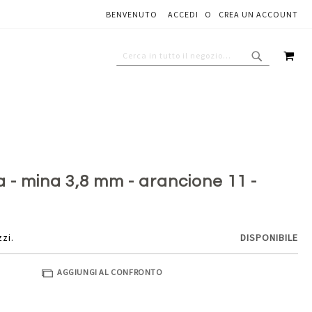
BENVENUTO
ACCEDI
CREA UN ACCOUNT
Aggiungi al carrello
CAR
CERCA
CERCA
 - mina 3,8 mm - arancione 11 -
zzi.
DISPONIBILE
AGGIUNGI AL CONFRONTO