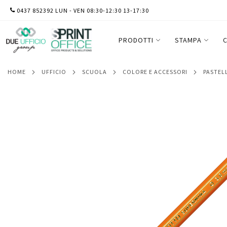
SALTA
0437 852392 LUN - VEN 08:30-12:30 13-17:30
Pastello Supermina - mina 3,8 mm - aran
AL
CONTENUTO
PRODOTTI
STAMPA
C
HOME
UFFICIO
SCUOLA
COLORE E ACCESSORI
PASTEL
Vai
alla
fine
della
galleria
di
immagini