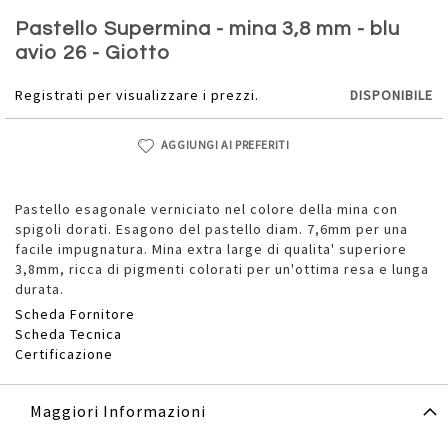
Vai
all'inizio
Pastello Supermina - mina 3,8 mm - blu
della
avio 26 - Giotto
galleria
di
Registrati per visualizzare i prezzi.
DISPONIBILE
immagini
AGGIUNGI AI PREFERITI
Pastello esagonale verniciato nel colore della mina con
spigoli dorati. Esagono del pastello diam. 7,6mm per una
facile impugnatura. Mina extra large di qualita' superiore
3,8mm, ricca di pigmenti colorati per un'ottima resa e lunga
durata.
Scheda Fornitore
Scheda Tecnica
Certificazione
Maggiori Informazioni