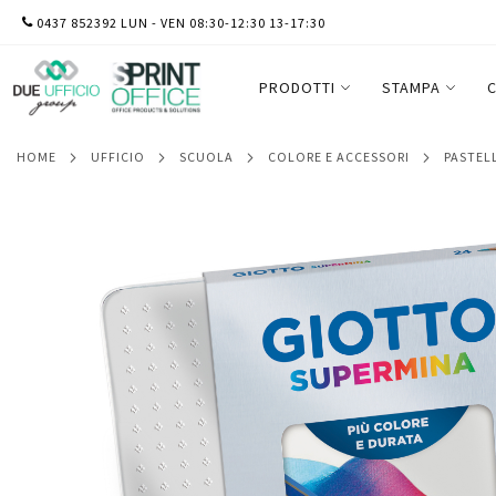
SALTA
0437 852392 LUN - VEN 08:30-12:30 13-17:30
Pastello Supermina - mina 3,8 mm - colori 
AL
metallo 24 pezzi
CONTENUTO
PRODOTTI
STAMPA
C
HOME
UFFICIO
SCUOLA
COLORE E ACCESSORI
PASTEL
Vai
alla
fine
della
galleria
di
immagini