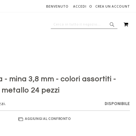
BENVENUTO
ACCEDI
CREA UN ACCOUNT
Aggiungi al carrello
CAR
CERCA
CERCA
- mina 3,8 mm - colori assortiti -
n metallo 24 pezzi
zzi.
DISPONIBILE
AGGIUNGI AL CONFRONTO