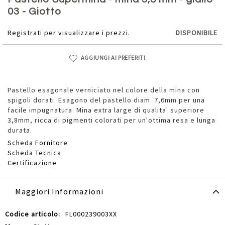
della
03 - Giotto
galleria
di
Registrati per visualizzare i prezzi.
DISPONIBILE
immagini
AGGIUNGI AI PREFERITI
Pastello esagonale verniciato nel colore della mina con
spigoli dorati. Esagono del pastello diam. 7,6mm per una
facile impugnatura. Mina extra large di qualita' superiore
3,8mm, ricca di pigmenti colorati per un'ottima resa e lunga
durata.
Scheda Fornitore
Scheda Tecnica
Certificazione
Maggiori Informazioni
Maggiori
FL000239003XX
Informazioni