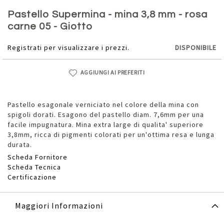
Vai
all'inizio
Pastello Supermina - mina 3,8 mm - rosa
della
carne 05 - Giotto
galleria
di
Registrati per visualizzare i prezzi.
DISPONIBILE
immagini
AGGIUNGI AI PREFERITI
Pastello esagonale verniciato nel colore della mina con
spigoli dorati. Esagono del pastello diam. 7,6mm per una
facile impugnatura. Mina extra large di qualita' superiore
3,8mm, ricca di pigmenti colorati per un'ottima resa e lunga
durata.
Scheda Fornitore
Scheda Tecnica
Certificazione
Maggiori Informazioni