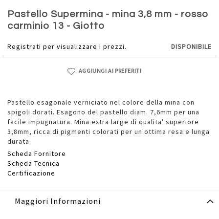
Vai
all'inizio
Pastello Supermina - mina 3,8 mm - rosso
della
carminio 13 - Giotto
galleria
di
Registrati per visualizzare i prezzi.
DISPONIBILE
immagini
AGGIUNGI AI PREFERITI
Pastello esagonale verniciato nel colore della mina con
spigoli dorati. Esagono del pastello diam. 7,6mm per una
facile impugnatura. Mina extra large di qualita' superiore
3,8mm, ricca di pigmenti colorati per un'ottima resa e lunga
durata.
Scheda Fornitore
Scheda Tecnica
Certificazione
Maggiori Informazioni