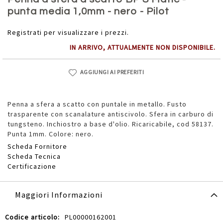
della
punta media 1,0mm - nero - Pilot
galleria
di
Registrati per visualizzare i prezzi.
immagini
IN ARRIVO, ATTUALMENTE NON DISPONIBILE.
AGGIUNGI AI PREFERITI
Penna a sfera a scatto con puntale in metallo. Fusto
trasparente con scanalature antiscivolo. Sfera in carburo di
tungsteno. Inchiostro a base d'olio. Ricaricabile, cod 58137.
Punta 1mm. Colore: nero.
Scheda Fornitore
Scheda Tecnica
Certificazione
Maggiori Informazioni
Maggiori
PL00000162001