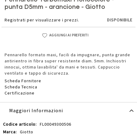
della
punta D5mm - arancione - Giotto
galleria
di
Registrati per visualizzare i prezzi.
DISPONIBILE
immagini
AGGIUNGI AI PREFERITI
Pennarello formato maxi, facili da impugnare, punta grande
antirientro in fibra super resistente diam. 5mm. Inchiostri
innocui, ottima lavabilita' da mani e tessuti. Cappuccio
ventilato e tappo di sicurezza.
Scheda Fornitore
Scheda Tecnica
Certificazione
Maggiori Informazioni
Maggiori
FL00049300506
Informazioni
Giotto