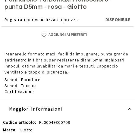
della
punta D5mm - rosa - Giotto
galleria
di
Registrati per visualizzare i prezzi.
DISPONIBILE
immagini
AGGIUNGI AI PREFERITI
Pennarello formato maxi, facili da impugnare, punta grande
antirientro in fibra super resistente diam. 5mm. Inchiostri
innocui, ottima lavabilita' da mani e tessuti. Cappuccio
ventilato e tappo di sicurezza.
Scheda Fornitore
Scheda Tecnica
Certificazione
Maggiori Informazioni
Maggiori
FL00049300709
Informazioni
Giotto