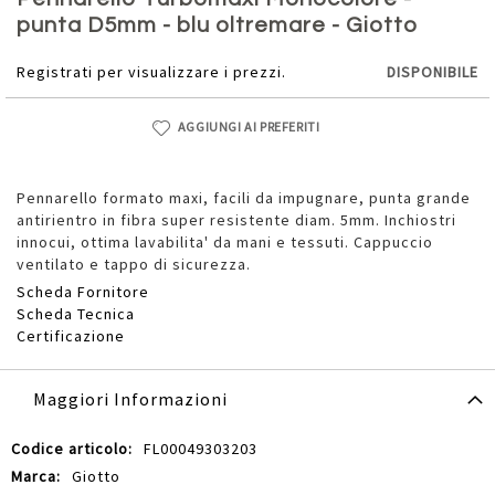
della
punta D5mm - blu oltremare - Giotto
galleria
di
Registrati per visualizzare i prezzi.
DISPONIBILE
immagini
AGGIUNGI AI PREFERITI
Pennarello formato maxi, facili da impugnare, punta grande
antirientro in fibra super resistente diam. 5mm. Inchiostri
innocui, ottima lavabilita' da mani e tessuti. Cappuccio
ventilato e tappo di sicurezza.
Scheda Fornitore
Scheda Tecnica
Certificazione
Maggiori Informazioni
Maggiori
FL00049303203
Informazioni
Giotto