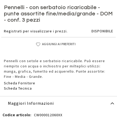
Vai
all'inizio
Pennelli - con serbatoio ricaricabile -
della
punte assortite fine/media/grande - DOM
galleria
- conf. 3 pezzi
di
immagini
Registrati per visualizzare i prezzi.
DISPONIBILE
AGGIUNGI AI PREFERITI
Pennelli con setole e serbatoio ricaricabile. Può essere
riempito con acqua o inchiostro per milteplici utilizzi:
manga, grafica, fumetto ed acquerello. Punte assortite:
Fine - Media - Grande.
Scheda Fornitore
Scheda Tecnica
Maggiori Informazioni
Maggiori
CW000012060XX